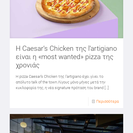
Η Caesar’s Chicken της l’artigiano
είναι η «most wanted» pizza της
χρονιάς
Η pizza Caesar’s Chicken της l’artigiano έχει γίνει το
απόλυτο talk of the town.Λίγους μόνο μήνες μετά την
κυκλοφορία της, η νέα signature πρόταση του brand
[…]
Περισσότερα