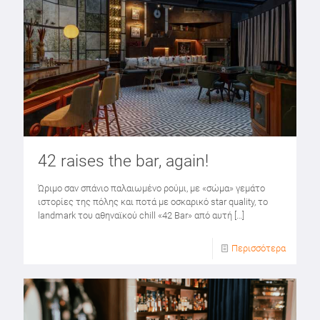
42 raises the bar, again!
Ώριμο σαν σπάνιο παλαιωμένο ρούμι, με «σώμα» γεμάτο
ιστορίες της πόλης και ποτά με οσκαρικό star quality, το
landmark του αθηναϊκού chill «42 Bar» από αυτή
[…]
Περισσότερα