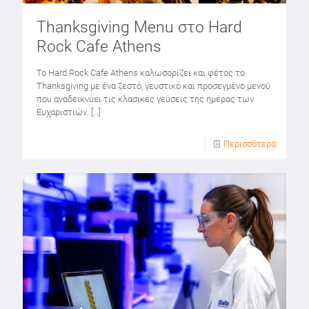
Thanksgiving Menu στο Hard
Rock Cafe Athens
Το Hard Rock Cafe Athens καλωσορίζει και φέτος το
Thanksgiving με ένα ζεστό, γευστικό και προσεγμένο μενού
που αναδεικνύει τις κλασικές γεύσεις της ημέρας των
Ευχαριστιών.
[…]
Περισσότερα