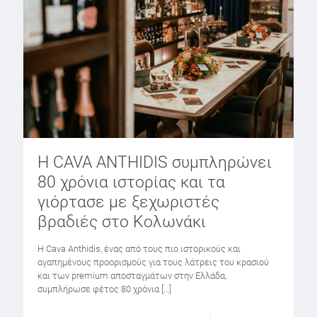
Η CAVA ANTHIDIS συμπληρώνει
80 χρόνια ιστορίας και τα
γιόρτασε με ξεχωριστές
βραδιές στο Κολωνάκι
Η Cava Anthidis, ένας από τους πιο ιστορικούς και
αγαπημένους προορισμούς για τους λάτρεις του κρασιού
και των premium αποσταγμάτων στην Ελλάδα,
συμπλήρωσε φέτος 80 χρόνια
[…]