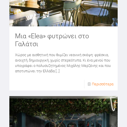
Μια «Εlea» φυτρώνει στο
Γαλάτσι
Χώρος με αισθητική που θυμίζει νεανική σκέψη: φρέσκια,
ανοιχτή, δημιουργική, χωρίς στερεότυπα. Κι ένα μενού που
υπογράφει ο πολυσυζητημένος Μιχάλης Μερζένης και που
αποτυπώνει την Ελλάδα
[…]
Περισσότερα