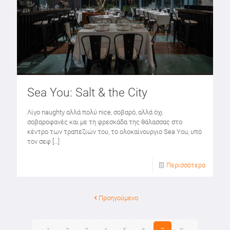
Sea You: Salt & the City
Λίγο naughty αλλά πολύ nice, σοβαρό, αλλά όχι
σοβαροφανές και με τη φρεσκάδα της θάλασσας στο
κέντρο των τραπεζιών του, το ολοκαίνουργιο Sea You, υπό
τον σεφ
[…]
Περισσότερα
Προηγούμενο