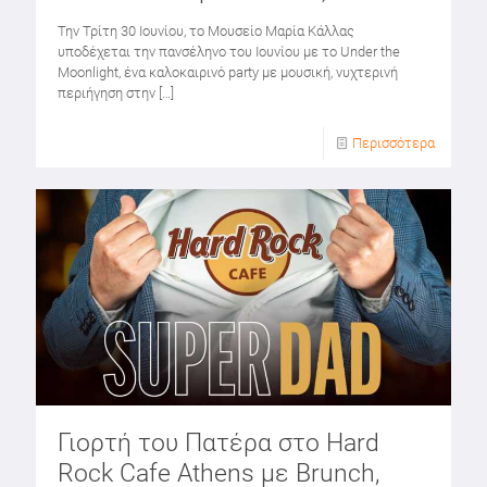
Την Τρίτη 30 Ιουνίου, το Μουσείο Μαρία Κάλλας
υποδέχεται την πανσέληνο του Ιουνίου με το Under the
Moonlight, ένα καλοκαιρινό party με μουσική, νυχτερινή
περιήγηση στην
[…]
Περισσότερα
Γιορτή του Πατέρα στο Hard
Rock Cafe Athens με Brunch,