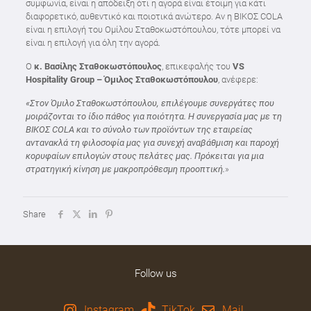
συμφωνία, είναι η απόδειξη ότι η αγορά είναι έτοιμη για κάτι
διαφορετικό, αυθεντικό και ποιοτικά ανώτερο. Αν η ΒΙΚΟΣ COLA
είναι η επιλογή του Ομίλου Σταθοκωστόπουλου, τότε μπορεί να
είναι η επιλογή για όλη την αγορά.
Ο
κ. Βασίλης Σταθοκωστόπουλος
, επικεφαλής του
VS
Hospitality Group – Όμιλος Σταθοκωστόπουλου
, ανέφερε:
«Στον Όμιλο Σταθοκωστόπουλου, επιλέγουμε συνεργάτες που
μοιράζονται το ίδιο πάθος για ποιότητα. Η συνεργασία μας με τη
ΒΙΚΟΣ COLA και το σύνολο των προϊόντων της εταιρείας
αντανακλά τη φιλοσοφία μας για συνεχή αναβάθμιση και παροχή
κορυφαίων επιλογών στους πελάτες μας. Πρόκειται για μια
στρατηγική κίνηση με μακροπρόθεσμη προοπτική.
»
Share
Follow us
Instagram
TikTok
Mail