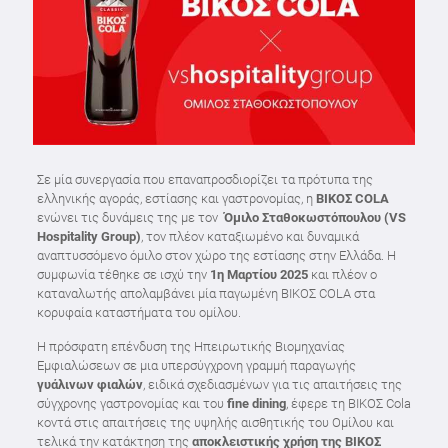
Σε μία συνεργασία που επαναπροσδιορίζει τα πρότυπα της
ελληνικής αγοράς, εστίασης και γαστρονομίας, η
ΒΙΚΟΣ
COLA
ενώνει τις δυνάμεις της με τον
Όμιλο Σταθοκωστόπουλου (VS
Hospitality Group)
, τον πλέον καταξιωμένο και δυναμικά
αναπτυσσόμενο όμιλο στον χώρο της εστίασης στην Ελλάδα. Η
συμφωνία τέθηκε σε ισχύ την
1η Μαρτίου 2025
και πλέον ο
καταναλωτής απολαμβάνει μία παγωμένη ΒΙΚΟΣ COLA στα
κορυφαία καταστήματα του ομίλου.
Η πρόσφατη επένδυση της Ηπειρωτικής Βιομηχανίας
Εμφιαλώσεων σε μια υπερσύγχρονη γραμμή παραγωγής
γυάλινων φιαλών
, ειδικά σχεδιασμένων για τις απαιτήσεις της
σύγχρονης γαστρονομίας και του
fine dining
, έφερε τη ΒΙΚΟΣ Cola
κοντά στις απαιτήσεις της υψηλής αισθητικής του Ομίλου και
τελικά την κατάκτηση της
αποκλειστικής χρήση της ΒΙΚΟΣ