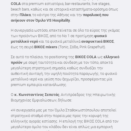
COLA
στα premium εστιατόρια, bar-restaurants, live stages,
beach bars, καθώς και σε ιστορικά καταστήματα-ορόσημα όπως
στην
Πλάκα
, το κέντρο της Αθήνας και την
παραλιακή που
ανήκουν στον Όμιλο
VS
Hospitality
.
Η συνεργασία ωστόσο, επεκτείνεται σε όλο το εύρος της γκάμας
των προϊόντων ΒΙΚΟΣ, από το Νο 1 σε προτίμηση
φυσικό
μεταλλικό νερό
και τα φυσικά μεταλλικά
αναψυκτικά ΒΙΚΟΣ
,
έως τη σειρά
ΒΙΚΟΣ
mixers
(Tonic, Σόδα, Pink Grapefruit).
Σε αυτό το πλαίσιο, το positioning της
ΒΙΚΟΣ
COLA
ως
ελληνικό
προϊόν
με σαφή ταυτότητα και σύνδεση με τον τόπο, αποκτά
μεγαλύτερη στρατηγική σημασία, καθώς συνδυάζει την
αυθεντική συνταγή, την υψηλή ποιότητα παραγωγής, το φυσικό
μεταλλικό νερό και γεύση που ξεχωρίζει, προσφέροντας μία
premium εμπειρία κατανάλωσης.
Ο
κ. Κωνσταντίνος Σεπετάς
, Αντιπρόεδρος της Ηπειρωτικής
Βιομηχανίας Εμφιαλώσεων, δήλωσε:
«
Η συνεργασία μας με τον Όμιλο Σταθοκωστόπουλου αποτελεί
στρατηγικό σταθμό στην πορεία μας προς την κορυφή της
ελληνικής αγοράς εστίασης. Η επιλογή της ΒΙΚΟΣ COLA από τον
μεγαλύτερο όμιλο του κλάδου δεν είναι απλώς μια εμπορική