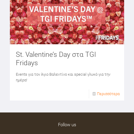
St. Valentine’s Day στα TGI
Fridays
Events για τον Άγιο Βαλεντίνο και special γλυκό για την
ημέρα!
Περισσότερα
Follow us