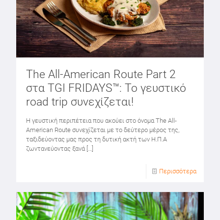
The All-American Route Part 2
στα TGI FRIDAYS™: Το γευστικό
road trip συνεχίζεται!
Η γευστική περιπέτεια που ακούει στο όνομα The All-
American Route συνεχίζεται με το δεύτερο μέρος της,
ταξιδεύοντας μας προς τη δυτική ακτή των Η.Π.Α
ζωντανεύοντας ξανά
[…]
Περισσότερα