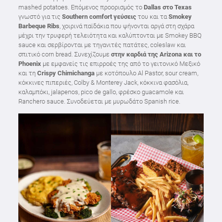
mashed potatoes. Επόμενος προορισμός το
Dallas στο Texas
γνωστό για τις
Southern comfort γεύσεις
του και τα
Smokey
Barbeque Ribs
, χοιρινά παϊδάκια που ψήνονται αργά στη σχάρα
μέχρι την τρυφερή τελειότητα και καλύπτονται με Smokey BBQ
sauce και σερβίρονται με τηγανιτές πατάτες, coleslaw και
σπιτικό corn bread. Συνεχίζουμε
στην καρδιά της Arizona και το
Phoenix
με εμφανείς τις επιρροές της από το γειτονικό Μεξικό
και τη
Crispy Chimichanga
με κοτόπουλο Al Pastor, sour cream,
κόκκινες πιπεριές, Colby & Monterey Jack, κόκκινα φασόλια,
καλαμπόκι, jalapenos, pico de gallo, φρέσκο guacamole και
Ranchero sauce. Συνοδεύεται με μυρωδάτο Spanish rice.