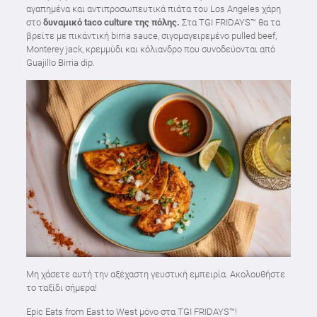
αγαπημένα και αντιπροσωπευτικά πιάτα του Los Angeles χάρη
στο
δυναμικό taco culture της πόλης.
Στα TGI FRIDAYS™ θα τα
βρείτε με πικάντική birria sauce, σιγομαγειρεμένο pulled beef,
Monterey jack, κρεμμύδι και κόλιανδρο που συνοδεύονται από
Guajillo Birria dip.
Μη χάσετε αυτή την αξέχαστη γευστική εμπειρία. Ακολουθήστε
το ταξίδι σήμερα!
Epic Eats from East to West μόνο στα TGI FRIDAYS™!