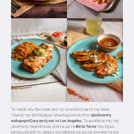
Το ταξίδι που ξεκίνησε από την Ανατολική ακτή της Νέας
Υόρκης τον Σεπτέμβριο, ολοκληρώνεται στην
ηλιόλουστη
καλιφορνέζικη ακτή και το Los Angeles.
Το φινάλε αυτής της
γευστικής περιπέτειας γίνεται με τα
Birria Tacos
που έχουν
καταγωγή από το Jalisco του Μεξικό και έγιναν ένα από τα πιο