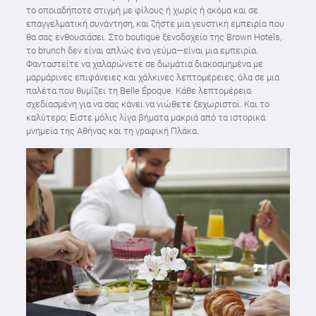
το οποιαδήποτε στιγμή με φίλους ή χωρίς ή ακόμα και σε
επαγγελματική συνάντηση, και ζήστε μια γευστική εμπειρία που
θα σας ενθουσιάσει. Στο boutique ξενοδοχείο της Brown Hotels,
το brunch δεν είναι απλώς ένα γεύμα—είναι μια εμπειρία.
Φανταστείτε να χαλαρώνετε σε δωμάτια διακοσμημένα με
μαρμάρινες επιφάνειες και χάλκινες λεπτομέρειες, όλα σε μια
παλέτα που θυμίζει τη Belle Époque. Κάθε λεπτομέρεια
σχεδιασμένη για να σας κάνει να νιώθετε ξεχωριστοί. Και το
καλύτερο; Είστε μόλις λίγα βήματα μακριά από τα ιστορικά
μνημεία της Αθήνας και τη γραφική Πλάκα.