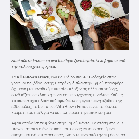
Απολαύστε brunch σε ένα boutique ξενοδοχείο, λίγα βήματα από
την πολυσύχναστη Ερμού
Το
Villa Brown Ermou
, ένα κομψό boutique ξενοδοχείο στον
γραφικό πεζόδρομο της Πετράκη, δίπλα στην Ερμού, προσφέρει
όχι μόνο μια μοναδική εμπειρία φιλοξενίας αλλά και γεύσης,
συνδυάζοντας κλασική φινέτσα με σύγχρονες πινελιές. Καθώς
το brunch έχει πλέον καθιερωθεί ως η αγαπημένη έξοδος της
εβδομάδας, το bistro του Villa Brown Ermou είναι το ιδανικό
κομμάτι του παζλ για να συμπληρώσει την επίσκεψή σας.
Αφού απολαύσετε ψώνια στην Ερμού, κάντε μια στάση στο Villa
Brown Ermou για ένα brunch που θα σας ενθουσιάσει ή ένα
απογευματινό tea experience, πλαισιωμένο από την ατμόσφαιρα