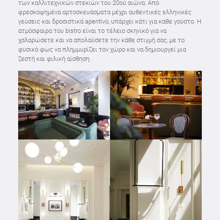
των καλλιτεχνικών στεκιών του 20ού αιώνα. Από
φρεσκοψημένα αρτοσκευάσματα μέχρι αυθεντικές ελληνικές
γεύσεις και δροσιστικά aperitivo, υπάρχει κάτι για κάθε γούστο. Η
ατμόσφαιρα του bistro είναι το τέλειο σκηνικό για να
χαλαρώσετε και να απολαύσετε την κάθε στιγμή σας, με το
φυσικό φως να πλημμυρίζει τον χώρο και να δημιουργεί μια
ζεστή και φιλική αίσθηση.