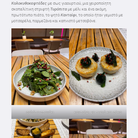
Κολοκυθοκεφτέδες
με σως γιαουρτιού, μια χειροποίητη
σκοπελίτικη στριφτή
Τυρόπιτα
με μέλι και ένα ακόμη,
πρωτότυπο πιάτο, το ψητό
Κανταίφι
, το οποίο ήταν γεμιστό με
μοτσαρέλα, παρμεζάνα και καπνιστό μετσοβόνε.
σαλάτα σπανάκι
κανταίφι με τυριά και σύκο