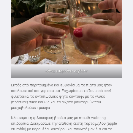
οίνος ευφραίνει
καρδίαν
Εκτός από περιποιημένα και εμφανίσιμα, τα πιάτα μας ήταν
απολαυστικά και χορταστικά. Ξεχωρίσαμε τα ζουμερά beef
φιλετάκια, το εντυπωσιακό ψητό κανταίφι με το γλυκό
(πράσινο!) σύκο καθώς και το ριζότο μανιταριών που
μοσχοβολούσε τρούφα.
Κλείσαμε τη φιλοσοφική βραδιά μας με mouth-watering
επιδόρπια: Δοκιμάσαμε την απίθανη ζεστή
τάρτα μήλου
(apple
crumble) με καραμέλα βουτύρου και παγωτό βανίλια και το