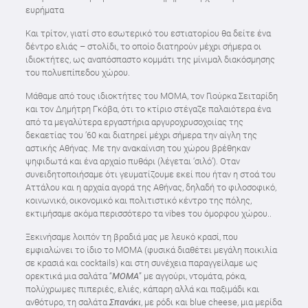
ευρήματα
Και τρίτον, γιατί στο εσωτερικό του εστιατορίου θα δείτε ένα
δέντρο ελιάς – στολίδι, το οποίο διατηρούν μέχρι σήμερα οι
ιδιοκτήτες, ως αναπόσπαστο κομμάτι της μίνιμαλ διακόσμησης
του πολυεπίπεδου χώρου.
Μάθαμε από τους ιδιοκτήτες του MOMA, τον Γιούρκα Σειταρίδη
και τον Δημήτρη Γκόβα, ότι το κτίριο στέγαζε παλαιότερα ένα
από τα μεγαλύτερα εργαστήρια αργυροχρυσοχοιίας της
δεκαετίας του ’60 και διατηρεί μέχρι σήμερα την αίγλη της
αστικής Αθήνας. Με την ανακαίνιση του χώρου βρέθηκαν
ψηφιδωτά και ένα αρχαίο πυθάρι (λέγεται ‘σιλό’). Οταν
συνειδητοποιήσαμε ότι γευματίζουμε εκεί που ήταν η στοά του
Αττάλου και η αρχαία αγορά της Αθήνας, δηλαδή το φιλοσοφικό,
κοινωνικό, οικονομικό και πολιτιστικό κέντρο της πόλης,
εκτιμήσαμε ακόμα περισσότερο τα vibes του όμορφου χώρου..
Ξεκινήσαμε λοιπόν τη βραδιά μας με λευκό κρασί, που
εμφιαλώνει το ίδιο το MOMA (φυσικά διαθέτει μεγάλη ποικιλία
σε κρασιά και cocktails) και στη συνέχεια παραγγείλαμε ως
ορεκτικά μια σαλάτα “
ΜΟΜΑ
” με αγγούρι, ντομάτα, ρόκα,
πολύχρωμες πιπεριές, ελιές, κάπαρη αλλά και παξιμάδι και
ανθότυρο, τη σαλάτα
Σπανάκι
, με ρόδι και blue cheese, μια μερίδα