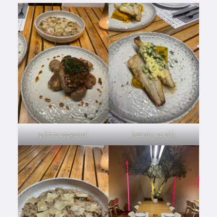
φιλέτο μοσχαριού
λαβράκι με ρύζι