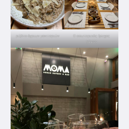
ριζότο άγριων μανιταριών
Ο εσωτερικός ήσυχος
χώρος