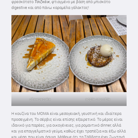
φρεσκότατο
Τσιζκέικ
, φτιαγμένο με βάση από μπισκότο
digestive και από πάνω καραμέλα γάλακτος!
cheesecake
apple crumble
Η κουζίνα του MOMA είναι μεσογειακή, γευστική και ιδιαίτερα
προσεγμένη. Το σέρβις είναι επίσης εξαιρετικό. Το μέρος είναι
ιδανικό για παρέες, για οικογένειες, για ρομαντικό dinner, αλλά
και για επαγγελματικό γεύμα, καθώς έχει τραπέζια και έξω αλλά
και μέσα, που είναι ήσυχα. Μάθαμε ότι τα Σάββατα έχει ζωντανή