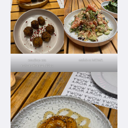
κουβερ και
σαλάτα ΜΟΜΑ
κολοκυθοκεφτέδες