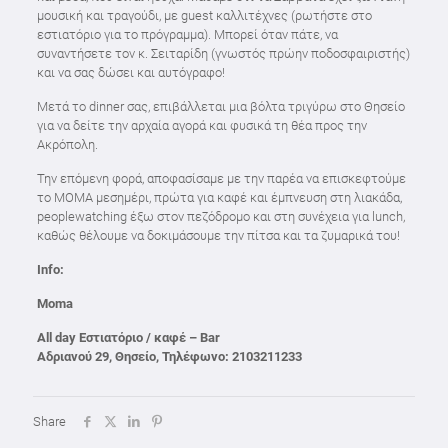
μουσική και τραγούδι, με guest καλλιτέχνες (ρωτήστε στο
εστιατόριο για το πρόγραμμα). Μπορεί όταν πάτε, να
συναντήσετε τον κ. Σειταρίδη (γνωστός πρώην ποδοσφαιριστής)
και να σας δώσει και αυτόγραφο!
Μετά το dinner σας, επιβάλλεται μια βόλτα τριγύρω στο Θησείο
για να δείτε την αρχαία αγορά και φυσικά τη θέα προς την
Ακρόπολη.
Την επόμενη φορά, αποφασίσαμε με την παρέα να επισκεφτούμε
το MOMA μεσημέρι, πρώτα για καφέ και έμπνευση στη λιακάδα,
peoplewatching έξω στον πεζόδρομο και στη συνέχεια για lunch,
καθώς θέλουμε να δοκιμάσουμε την πίτσα και τα ζυμαρικά του!
Info:
Moma
All day Εστιατόριο / καφέ – Bar
Αδριανού 29, Θησείο, Τηλέφωνο: 2103211233
Share