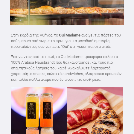
Στην καρδιά της Αθήνας, το
Oui Madame
ανοίγει τις πόρτες του
καθημερινά από νωρίς το πρωί για μια μοναδική εμπειρία,
προσκαλώντας σας να πείτε “Oui” στη γεύση και στο στύλ.
Ξεκινώντας από το πρωί, το Oui Madame προσφέρει εκλεκτό
100% Arabica Hausbrandt που θα ικανοποιήσει και τους πιο
απαιτητικούς λάτρεις του καφέ. Ανακαλύψτε λαχταριστά
χειροποίητα snacks, εκλεκτά sandwiches, ολόφρεσκα κρουασάν
και πολλά πολλά ακόμα που ξυπνούν… τις αισθήσεις.