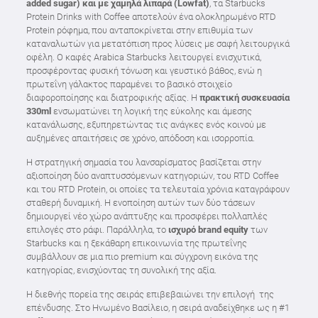
added
sugar
) και με χαμηλά λιπαρά (
Low
fat
)
, τα Starbucks
Protein Drinks with Coffee αποτελούν ένα ολοκληρωμένο RTD
Protein ρόφημα, που ανταποκρίνεται στην επιθυμία των
καταναλωτών για μετατόπιση προς λύσεις με σαφή λειτουργικά
οφέλη. Ο καφές Arabica Starbucks λειτουργεί ενισχυτικά,
προσφέροντας φυσική τόνωση και γευστικό βάθος, ενώ η
πρωτεΐνη γάλακτος παραμένει το βασικό στοιχείο
διαφοροποίησης και διατροφικής αξίας. Η
πρακτική συσκευασία
330ml
ενσωματώνει τη λογική της εύκολης και άμεσης
κατανάλωσης, εξυπηρετώντας τις ανάγκες ενός κοινού με
αυξημένες απαιτήσεις σε χρόνο, απόδοση και ισορροπία.
Η στρατηγική σημασία του λανσαρίσματος βασίζεται στην
αξιοποίηση δύο αναπτυσσόμενων κατηγοριών, του RTD Coffee
και του RTD Protein, οι οποίες τα τελευταία χρόνια καταγράφουν
σταθερή δυναμική. Η ενοποίηση αυτών των δύο τάσεων
δημιουργεί νέο χώρο ανάπτυξης και προσφέρει πολλαπλές
επιλογές στο ράφι. Παράλληλα, το
ισχυρό brand equity
των
Starbucks και η ξεκάθαρη επικοινωνία της πρωτεΐνης
συμβάλλουν σε μια πιο premium και σύγχρονη εικόνα της
κατηγορίας, ενισχύοντας τη συνολική της αξία.
Η διεθνής πορεία της σειράς επιβεβαιώνει την επιλογή της
επένδυσης. Στο Ηνωμένο Βασίλειο, η σειρά αναδείχθηκε ως η #1