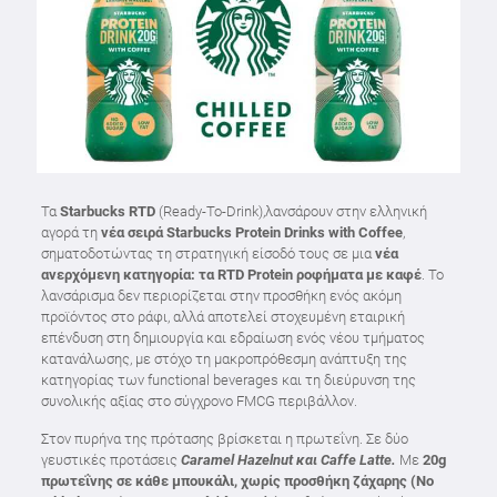
Τα
Starbucks
RTD
(Ready-To-Drink),λανσάρουν στην ελληνική
αγορά τη
νέα σειρά Starbucks Protein Drinks with Coffee
,
σηματοδοτώντας τη στρατηγική είσοδό τους σε μια
νέα
ανερχόμενη κατηγορία: τα RTD Protein ροφήματα με καφέ
. Το
λανσάρισμα δεν περιορίζεται στην προσθήκη ενός ακόμη
προϊόντος στο ράφι, αλλά αποτελεί στοχευμένη εταιρική
επένδυση στη δημιουργία και εδραίωση ενός νέου τμήματος
κατανάλωσης, με στόχο τη μακροπρόθεσμη ανάπτυξη της
κατηγορίας των functional beverages και τη διεύρυνση της
συνολικής αξίας στο σύγχρονο FMCG περιβάλλον.
Στον πυρήνα της πρότασης βρίσκεται η πρωτεΐνη. Σε δύο
γευστικές προτάσεις
Caramel
Hazelnut
και
Caffe
Latte
.
Με
20g
πρωτεΐνης σε κάθε μπουκάλι, χωρίς προσθήκη ζάχαρης (Νο