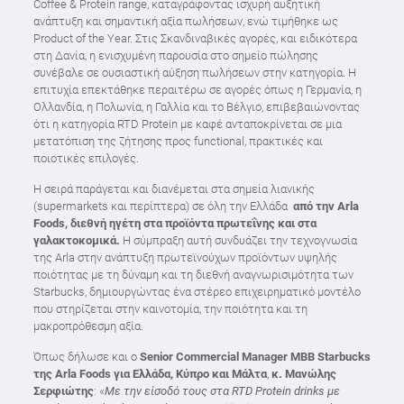
Coffee & Protein range, καταγράφοντας ισχυρή αυξητική
ανάπτυξη και σημαντική αξία πωλήσεων, ενώ τιμήθηκε ως
Product of the Year. Στις Σκανδιναβικές αγορές, και ειδικότερα
στη Δανία, η ενισχυμένη παρουσία στο σημείο πώλησης
συνέβαλε σε ουσιαστική αύξηση πωλήσεων στην κατηγορία. Η
επιτυχία επεκτάθηκε περαιτέρω σε αγορές όπως η Γερμανία, η
Ολλανδία, η Πολωνία, η Γαλλία και το Βέλγιο, επιβεβαιώνοντας
ότι η κατηγορία RTD Protein με καφέ ανταποκρίνεται σε μια
μετατόπιση της ζήτησης προς functional, πρακτικές και
ποιοτικές επιλογές.
Η σειρά παράγεται και διανέμεται στα σημεία λιανικής
(supermarkets και περίπτερα) σε όλη την Ελλάδα
από την Arla
Foods, διεθνή ηγέτη στα προϊόντα πρωτεΐνης και στα
γαλακτοκομικά.
Η σύμπραξη αυτή συνδυάζει την τεχνογνωσία
της Arla στην ανάπτυξη πρωτεϊνούχων προϊόντων υψηλής
ποιότητας με τη δύναμη και τη διεθνή αναγνωρισιμότητα των
Starbucks, δημιουργώντας ένα στέρεο επιχειρηματικό μοντέλο
που στηρίζεται στην καινοτομία, την ποιότητα και τη
μακροπρόθεσμη αξία.
Όπως δήλωσε και ο
Senior
Commercial
Manager
MBB
Starbucks
της
Arla
Foods
για Ελλάδα, Κύπρο και Μάλτα
,
κ. Μανώλης
Σερφιώτης
: «
Με την είσοδό τους στα RTD Protein drinks με