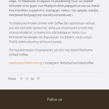
καφέ, τα Starbucks ενισχύουν το positioning τους ως market
innovator στον χώρο των
R
eady-to-drink ροφημάτων και ως brand
που επενδύει ενεργά στις κυρίαρχες τάσεις της αγοράς: ευεξία,
functional διατροφή και εύκολη κατανάλωση
.»
Τα Starbucks Protein Drinks with Coffee δεν αποτελούν απλώς
μια νέα πρόταση προϊόντος, αλλά μια στρατηγική κίνηση που
επανατοποθετεί το brand στο εξελισσόμενο τοπίο των
functional beverages και δημιουργεί τις βάσεις για βιώσιμη
FMCG ανάπτυξη στην ελληνική αγορά.
Για περισσότερες πληροφορίες για όλη της σειρά Starbucks
Chilled Coffee:
starbuckschilled.com/gr
| Instagram: #starbuckschilledcoffee
Share
Follow us