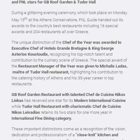
and FNL stars for GB Roof Garden & Tudor Hall
During a glittering evening ceremony, which took place on Monday
th
May 15
at the Athens Conservatoire, FNL Guide handed out its
awards to the country’s best restaurants including 16 special
awards and 204 restaurants all over Greece.
The unique distinction of the
Chef of the Year was awarded to
Executive Chef of Hotels Grande Bretagne & King George
Asterios Koustoudis,
recognizing his top-notch talent and
contribution to the culinary scene of Greece. The special award of
the
Restaurant Manager of the Year was given to Michalis Ladas,
maître of Tudor Hall restaurant,
highlighting his contribution to
the catering history of Athens and his 35-year career in top
restaurants.
GB Roof Garden Restaurant with talented Chef de Cuisine Nikos
Liokas
has received one star for its
Modern International Cuisine
while
Tudor Hall Restaurant with charismatic Chef de Cuisine
Nikos Leivadias
retains its two stars for one more year in
International Fine Dining category.
These important distinctions come as a recognition of the vision,
dedication and professionalism of a
“close-knit” kitchen and