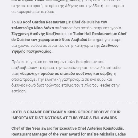
στην εστιατορική ιστορία της Αθήνας και την 35ετή του πορεία
σε κορυφαία εστιατόρια.
Το
GB
Roof
Garden
Restaurant
με Chef
de
Cuisine
τον
ταλαντούχο Νίκο Λιόκα
απέσπασε ένα αστέρι στην κατηγορία
Σύγχρονη Διεθνής Κουζίνα
και το
Tudor
Hall
Restaurant
με Chef
de
Cuisine
τον χαρισματικό Νίκο Λειβαδιά
διατηρεί για ακόμη
μια χρονιά τα δυο αστέρια του στην κατηγορία της
Διεθνούς
Υψηλής Γαστρονομίας.
Πρόκειται για μια σειρά σημαντικών διακρίσεων που
επιβραβεύουν το όραμα, την αφοσίωση και το υψηλό επίπεδο
μιας
«δεμένης» ομάδας σε επίπεδο κουζίνας και σέρβις
, η
οποία προάγει την ελληνική γαστρονομία σε ένα ευρύ και
διεθνές κοινό διατηρώντας επάξια τον τίτλο του leader στην
εστίαση.
____________________________________________________________________
HOTELS GRANDE BRETAGNE & KING GEORGE RECEIVE FOUR
IMPORTANT DISTINCTIONS AT THIS YEAR’S
FNL AWARDS
Chef of the Year award for Executive Chef Asterios Koustoudis,
Restaurant Manager of the Year award for maître Michalis Ladas