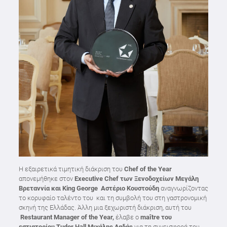
Η εξαιρετικά τιμητική διάκριση του
Chef of the Year
απονεμήθηκε στον
Executive Chef των Ξενοδοχείων Μεγάλη
Βρεταννία και King George Αστέριο Κουστούδη
αναγνωρίζοντας
το κορυφαίο ταλέντο του και τη συμβολή του στη γαστρονομική
σκηνή της Ελλάδας. Άλλη μια ξεχωριστή διάκριση, αυτή του
Restaurant Manager of the Year,
έλαβε ο
maître του
εστιατορίου Tudor Hall Μιχάλης Λαδάς
για τη συνεισφορά του