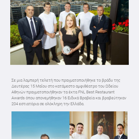
Σε μια λαμπερή τελετή που πραγματοποιήθηκε το βράδυ της
Δευτέρας 15 Μαΐου στo κατάμεστo αμφιθέατρο του Ωδείου
Αθηνών πραγματοποιήθηκαν τα έκτα FNL Best Restaurant
Awards όπου απονεμήθηκαν 16 Ειδικά Βραβεία και βραβεύτηκαν
204 εστιατόρια σε ολόκληρη την Ελλάδα.