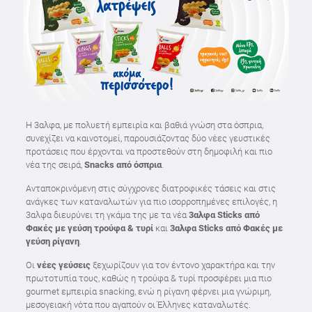
Η 3αλφα, με πολυετή εμπειρία και βαθιά γνώση στα όσπρια,
συνεχίζει να καινοτομεί, παρουσιάζοντας δύο νέες γευστικές
προτάσεις που έρχονται να προστεθούν στη δημοφιλή και πιο
νέα της σειρά,
Snacks
από όσπρια
.
Ανταποκρινόμενη στις σύγχρονες διατροφικές τάσεις και στις
ανάγκες των καταναλωτών για πιο ισορροπημένες επιλογές, η
3αλφα διευρύνει τη γκάμα της με τα νέα
3αλφα Sticks από
Φακές με γεύση τρούφα & τυρί
και
3αλφα Sticks από Φακές με
γεύση ρίγανη
.
Οι
νέες γεύσεις
ξεχωρίζουν για τον έντονο χαρακτήρα και την
πρωτοτυπία τους, καθώς η τρούφα & τυρί προσφέρει μια πιο
gourmet εμπειρία snacking, ενώ η ρίγανη φέρνει μια γνώριμη,
μεσογειακή νότα που αγαπούν οι Έλληνες καταναλωτές.