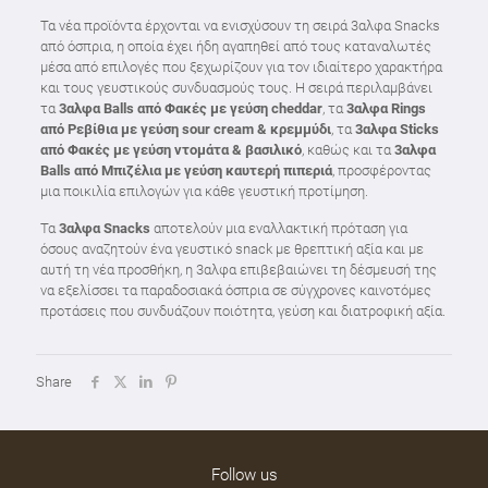
Τα νέα προϊόντα έρχονται να ενισχύσουν τη σειρά 3αλφα Snacks
από όσπρια, η οποία έχει ήδη αγαπηθεί από τους καταναλωτές
μέσα από επιλογές που ξεχωρίζουν για τον ιδιαίτερο χαρακτήρα
και τους γευστικούς συνδυασμούς τους. Η σειρά περιλαμβάνει
τα
3αλφα Balls από Φακές με γεύση cheddar
, τα
3αλφα Rings
από Ρεβίθια με γεύση sour cream & κρεμμύδι
, τα
3αλφα Sticks
από Φακές με γεύση ντομάτα & βασιλικό
, καθώς και τα
3αλφα
Balls από Μπιζέλια με γεύση καυτερή πιπεριά
, προσφέροντας
μια ποικιλία επιλογών για κάθε γευστική προτίμηση.
Τα
3αλφα
Snacks
αποτελούν μια εναλλακτική πρόταση για
όσους αναζητούν ένα γευστικό snack με θρεπτική αξία και με
αυτή τη νέα προσθήκη, η 3αλφα επιβεβαιώνει τη δέσμευσή της
να εξελίσσει τα παραδοσιακά όσπρια σε σύγχρονες καινοτόμες
προτάσεις που συνδυάζουν ποιότητα, γεύση και διατροφική αξία.
Share
Follow us