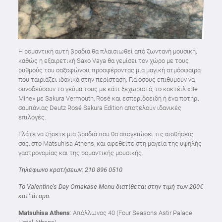
Η ρομαντική αυτή βραδιά θα πλαισιωθεί από ζωντανή μουσική,
καθώς η εξαιρετική Saxo Vaya θα γεμίσει τον χώρο με τους
ρυθμούς του σαξοφώνου, προσφέροντας μια μαγική ατμόσφαιρα
που ταιριάζει ιδανικά στην περίσταση. Για όσους επιθυμούν να
συνοδεύσουν το γεύμα τους με κάτι ξεχωριστό, το κοκτέιλ «Be
Mine» με Sakura Vermouth, Rosé και εσπεριδοειδή ή ένα ποτήρι
σαμπάνιας Deutz Rosé Sakura Edition αποτελούν ιδανικές
επιλογές.
Ελάτε να ζήσετε μια βραδιά που θα απογειώσει τις αισθήσεις
σας, στο Matsuhisa Athens, και αφεθείτε στη μαγεία της υψηλής
γαστρονομίας και της ρομαντικής μουσικής.
Τηλέφωνο κρατήσεων: 210 896 0510
Το Valentine’s Day Omakase Menu διατίθεται στην τιμή των 200€
κατ’ άτομο.
Matsuhisa Athens
: Απόλλωνος 40 (Four Seasons Astir Palace