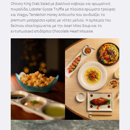
Chicory King Crab Salad με βασιλικό καβούρι και αρωματική
πικραλίδα, Lobster Gyoza Truffle με πλούσια αρώματα τρούφας
και Wagyu Tenderloin Honey Anticucho που συνδυάζει το
premium μοσχαρίσιο κρέας με νότες μελιού. Η εμπειρία του
δείπνου ολοκληρώνεται με την Asari Miso Soup και το
εντυπωσιακό επιδόρπιο Chocolate Heart Mousse.