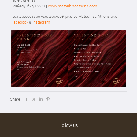
Hotel Athens),
Βουλιαγμένη 16671
|
www.matsuhisaathens.com
Για περισσότερα νέα, ακολουθήστε το Matsuhisa Athens στο
Facebook
&
Instagram
Share
Follow us