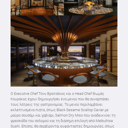
Ο Executive Chef Τόνυ Βρατσάνος και ο Head Chef Θωμάς
Κουράκος έχουν δημιουργήσει ένα μενού που θα συναρπάσει
τους λάτρεις της γαστρονομίας. Το μενού περιλαμβάνει
εκλεπτυσμένα πιάτα, όπως Black Sesame Scallop Caviar με
μαύρο σουσάμι και χαβιάρι, Salmon Dry Miso που αναδεικνύει τη
φρεσκάδα του σολομού και τη διάσημη επιλογή από Matsuhisa
Sushi. Επίσης, θα σερβίρονται ευφάνταστες δημιουργίες, όπως