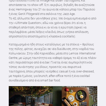
πρωτεύουσα ντύνεται vintage και urban ταυτόχρονα, και
αποτάσσεται το show off. Ό,τι ακριβώς, δηλαδή, θα αναζητούσε
ένας Hemingway του 21 ου αιώνα σε κάποιο μπαρ του Παρισιού
ή ένας GenX Fitzgerald στα σαλόνια της Jazz Age.
Το 42, άλλωστε δεν γεννήθηκε χτες. Με όνομα εμπνευσμένο από
την «Ultimate Question», εδώ και χρόνια ξέρει ότι είναι η
σταθερή απάντηση, όποια κι αν είναι η ερώτηση (αρκεί να
περιλαμβάνει μέσα λέξεις-κλειδιά, όπως γνήσια απόλαυση,
απροσποίητα αποστάγματα ή κλασσικά cocktails).
Καταχωρημένο ήδη στους καταλόγους με τα στέκια – θρύλoυς
της πόλης, φέτος, συνεχίζει σε νέα διεύθυνση, στην καρδιά του
Κολωνακίου. Στην οδό Καρνεάδου, μέσα στο Lemos International
Centre, με ώριμη ταυτότητα και καθαρό όραμα, το 42 είναι πλέον
κάτι περισσότερο από ένα bar. Γίνεται ένας συμπεριληπτικός
τόπος συνάντησης για όλους, προσιτός και σοφιστικέ
ταυτόχρονα, όπου μπορείς να έρθεις casual ή και over-dressed,
με παρέα ή μόνος, για brunch, after-office ποτό ή ένα cocktail
συνοδευόμενο από ένα smart bar food.