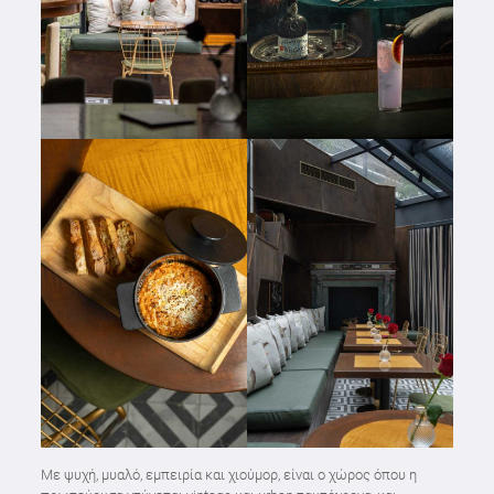
Με ψυχή, μυαλό, εμπειρία και χιούμορ, είναι ο χώρος όπου η