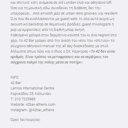
και σπιτικό: κάτι ανάμεσα σε old London club και αθηναϊκό loft.
Όσο για τη μουσική, εδώ συνοδεύει τη διάθεση, δεν την
υπαγορεύει… Από smooth jazz σε urban retro grooves, και resident
DJs που θα εναλλάσσονται με guest sets. Κι όλα αυτά συχνά ως
ακουστικό backdrop σε θεματικές βραδιές, guest mixologists ή
pop up εμφανίσεις από τη διεθνή μπαρ σκηνή.
Καθισμένο χαλαρά στον δερμάτινο καναπέ του κι ένα negroni στο
χέρι, το 42 Bar γράφει από την άνεση του νέου του «σπιτιού» το
σύγχρονο αθηναϊκό manual της all day διασκέδασης με στυλ.
Άλλωστε όπως λέει και ο ίδιος ο Σπ. Κερκύρας «
Το 42 δεν είναι
αριθμός. Είναι τρόπος να μεταφράσεις και να σερβίρεις τον
σύγχρονο παλμό της πόλης μέσα σε ποτήρι
».
INFO
42 Βar
Lemos International Centre
Καρνεάδου 25, Κολωνάκι
T: 210 7225985
Website: 42bar-athens.com
Instagram: @42bar_athens
Ώρες λειτουργίας: