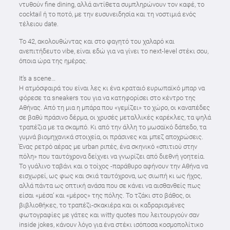
ντυθούν fine dining, αλλά αντίθετα συμπληρώνουν τον καφέ, το
cocktail ή το ποτό, με την ευσυνειδησία και τη νοστιμιά ενός
τέλειου date.
Το 42, ακολουθώντας και στο φαγητό του χαλαρό και
ανεπιτήδευτο vibe, είναι εδώ για να γίνει το next-level στέκι σου,
όποια ώρα της ημέρας.
It’s a scene…
Η ατμόσφαιρά του είναι λες κι ένα κραταιό ευρωπαϊκό μπαρ να
φόρεσε τα sneakers του για να κατηφορίσει στο κέντρο της
Αθήνας. Από τη μια η μπάρα που «γεμίζει» τo χώρο, οι καναπέδες
σε βαθύ πράσινο δέρμα, οι χρυσές μεταλλικές καρέκλες, τα ψηλά
τραπέζια με τα σκαμπό. Κι από την άλλη το μωσαϊκό δάπεδο, τα
γυμνά βιομηχανικά στοιχεία, οι πράσινες και μπεζ αποχρώσεις.
Ένας ρετρό αέρας με urban ριπές, ένα σκηνικό «σπιτιού στην
πόλη» που ταυτόχρονα δείχνει να γνωρίζει από διεθνή γοητεία.
Το γυάλινο ταβάνι και ο τοίχος -παράθυρο αφήνουν την Αθήνα να
εισχωρεί, ως φως και σκιά ταυτόχρονα, ως σιωπή κι ως ήχος,
αλλά πάντα ως οπτική ανάσα που σε κάνει να αισθανθείς πως
είσαι «μέσα’ και «μέρος» της πόλης. Το τζάκι στο βάθος, οι
βιβλιοθήκες, το τραπέζι-σκακιέρα και οι καδραρισμένες
φωτογραφίες με γάτες και witty quotes που λειτουργούν σαν
inside jokes, κάνουν λόγο για ένα στέκι ισόποσα κοσμοπολίτικο