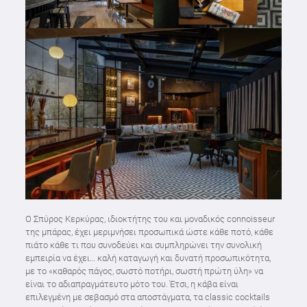
Ο Σπύρος Κερκύρας, ιδιοκτήτης του και μοναδικός connoisseur
της μπάρας, έχει μεριμνήσει προσωπικά ώστε κάθε ποτό, κάθε
πιάτο κάθε τι που συνοδεύει και συμπληρώνει την συνολική
εμπειρία να έχει… καλή καταγωγή και δυνατή προσωπικότητα,
με το «καθαρός πάγος, σωστό ποτήρι, σωστή πρώτη ύλη» να
είναι το αδιαπραγμάτευτο μότο του. Έτσι, η κάβα είναι
επιλεγμένη με σεβασμό στα αποστάγματα, τα classic cocktails