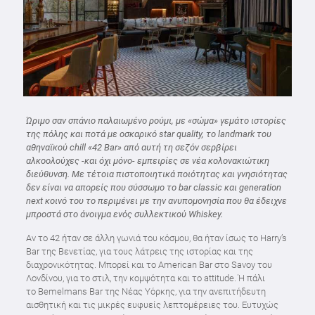
Ώριμο σαν σπάνιο παλαιωμένο ρούμι, με «σώμα» γεμάτο ιστορίες
της πόλης και ποτά με οσκαρικό star quality, το landmark του
αθηναϊκού chill «42 Bar» από αυτή τη σεζόν σερβίρει
αλκοολούχες -και όχι μόνο- εμπειρίες σε νέα κολονακιώτικη
διεύθυνση. Με τέτοια πιστοποιητικά ποιότητας και γνησιότητας
δεν είναι να απορείς που σύσσωμο το bar classic και generation
next κοινό του το περιμένει με την ανυπομονησία που θα έδειχνε
μπροστά στο άνοιγμα ενός συλλεκτικού Whiskey.
Αν το 42 ήταν σε άλλη γωνιά του κόσμου, θα ήταν ίσως το Harry’s
Bar της Βενετίας, για τους λάτρεις της ιστορίας και της
διαχρονικότητας. Μπορεί και το American Bar στο Savoy του
Λονδίνου, για το στιλ, την κομψότητα και το attitude. Ή πάλι
το Bemelmans Bar της Νέας Υόρκης, για την ανεπιτήδευτη
αισθητική και τις μικρές ευφυείς λεπτομέρειες του. Ευτυχώς