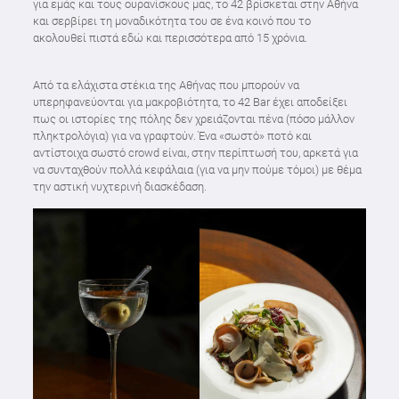
για εμάς και τους ουρανίσκους μας, το 42 βρίσκεται στην Αθήνα
και σερβίρει τη μοναδικότητα του σε ένα κοινό που το
ακολουθεί πιστά εδώ και περισσότερα από 15 χρόνια.
Από τα ελάχιστα στέκια της Αθήνας που μπορούν να
υπερηφανεύονται για μακροβιότητα, το 42 Bar έχει αποδείξει
πως οι ιστορίες της πόλης δεν χρειάζονται πένα (πόσο μάλλον
πληκτρολόγια) για να γραφτούν. Ένα «σωστό» ποτό και
αντίστοιχα σωστό crowd είναι, στην περίπτωσή του, αρκετά για
να συνταχθούν πολλά κεφάλαια (για να μην πούμε τόμοι) με θέμα
την αστική νυχτερινή διασκέδαση.