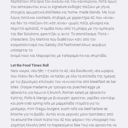
περπατούν στα όρια του οικείου και του καινούργιου, ποτέ όμως
του αστείρευτου, ενώ οι signature εκδοχές παίζουν με γήινα
στοιχεία, αρωματικά distillates και home- made blends. Με λίγα
λόγια, ποτά και cocktails, στιβαρά, με χαρακτήρα 42, που «είναι»
και δεν το «παίζουν ότι κάτι είναι» -χωρίς πόζα, φλυαρία και
περιττό αμπαλάζ. Η ομάδα πίσω από τη μπάρα, με την εμπειρία
της Bar Solutions, φροντίζει γι αυτό. Το αποτέλεσμα: Ποτά –
characters. Dry Martinis που διαθέτουν κάτι από τον
κοσμοπολιτισμό του Gatsby, Old Fashioned όπως ακριβώς
υπόσχεται το
όνομά τους και Μαργαρίτες με ταπεραμέντο και σπιρτάδα.
Let the Food Times Roll
Νέοι καιροί, νέα ήθη – ή κατά το 42, νέα διεύθυνση, νέα ωράρια,
που πλέον δεν διστάζει να παίξει με όλα τα επίπεδα της ημέρας
με τις βρώσιμες επιλογές του να κινούνται από breakfast σε bar
bites. Croque madame με τρούφα και poached eggs με
αβοκάντο, για πρωινό ή brunch, Roman salad με αβοκάντο
Κρήτης, Pollo & Mango με βινεγκρέτ φρούτου, γαρίδες κανταΐφι
και pork-crab spring rolls με μαρμελάδα ντομάτα για το
μεσημέρι, mini Wagyu burgers, sushi rolls και beef tartare σε
brioche για το βράδυ. Αυτές είναι μερικές μόνο προτάσεις από
τα around the clock πιάτα του 42 που φέρουν την υπογραφή του
Δημήτρη Νίκολη (από το παρακείμενο Sea You) και αρνούνται να