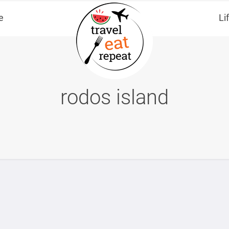
e
Li
rodos island