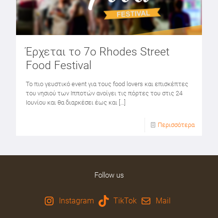
Έρχεται το 7o Rhodes Street
Food Festival
Το πιο γευστικό event για τους food lovers και επισκέπτες
του νησιού των Ιπποτών ανοίγει τις πόρτες του στις 24
Ιουνίου και θα διαρκέσει έως και
[…]
Περισσότερα
Follow us
Instagram
TikTok
Mail