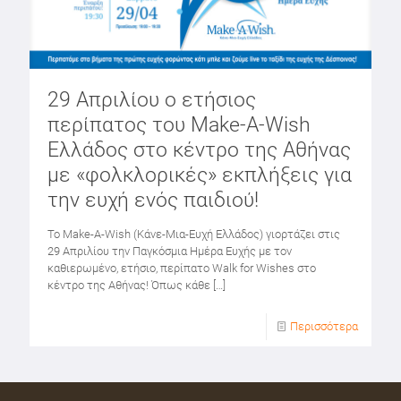
29 Απριλίου ο ετήσιος
περίπατος του Make-A-Wish
Ελλάδος στο κέντρο της Αθήνας
με «φολκλορικές» εκπλήξεις για
την ευχή ενός παιδιού!
Το Make-A-Wish (Κάνε-Μια-Ευχή Ελλάδος) γιορτάζει στις
29 Απριλίου την Παγκόσμια Ημέρα Ευχής με τον
καθιερωμένο, ετήσιο, περίπατο Walk for Wishes στο
κέντρο της Αθήνας! Όπως κάθε
[…]
Περισσότερα