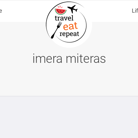
e
Li
imera miteras