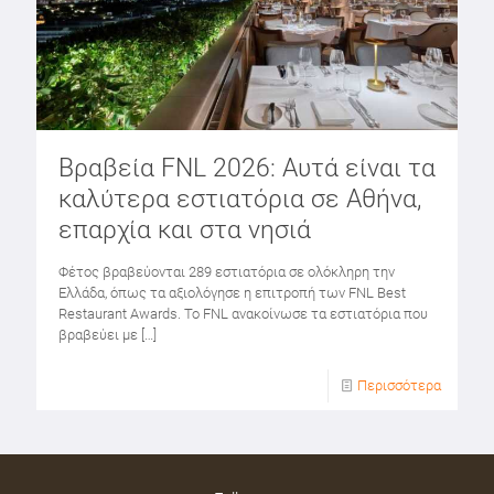
Βραβεία FNL 2026: Αυτά είναι τα
καλύτερα εστιατόρια σε Αθήνα,
επαρχία και στα νησιά
Φέτος βραβεύονται 289 εστιατόρια σε ολόκληρη την
Ελλάδα, όπως τα αξιολόγησε η επιτροπή των FNL Best
Restaurant Awards. Το FNL ανακοίνωσε τα εστιατόρια που
βραβεύει με
[…]
Περισσότερα