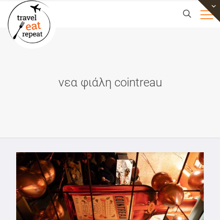
νεα φιάλη cointreau