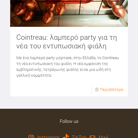
Cointreau: λαμπερό party για τη
νέα του εντυπωσιακή φιάλη
Με ένα λαμπερό party γιόρτασε, στην Ελλάδα, το Cointreau
τη νέα εντυπωσιακή του φιάλη. Η νέα εμφάνιση της
εμβληματικής, τετράγωνης φιάλης είναι μια ωδή στη
γαλλική κομψότητα
Περισσότερα
Follow us
Instagram
TikTok
Mail