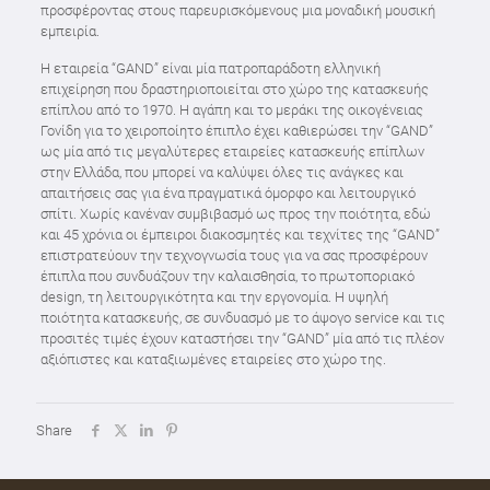
προσφέροντας στους παρευρισκόμενους μια μοναδική μουσική
εμπειρία.
Η εταιρεία “GAND” είναι μία πατροπαράδοτη ελληνική
επιχείρηση που δραστηριοποιείται στο χώρο της κατασκευής
επίπλου από το 1970. Η αγάπη και το μεράκι της οικογένειας
Γονίδη για το χειροποίητο έπιπλο έχει καθιερώσει την “GAND”
ως μία από τις μεγαλύτερες εταιρείες κατασκευής επίπλων
στην Ελλάδα, που μπορεί να καλύψει όλες τις ανάγκες και
απαιτήσεις σας για ένα πραγματικά όμορφο και λειτουργικό
σπίτι. Χωρίς κανέναν συμβιβασμό ως προς την ποιότητα, εδώ
και 45 χρόνια οι έμπειροι διακοσμητές και τεχνίτες της “GAND”
επιστρατεύουν την τεχνογνωσία τους για να σας προσφέρουν
έπιπλα που συνδυάζουν την καλαισθησία, το πρωτοποριακό
design, τη λειτουργικότητα και την εργονομία. Η υψηλή
ποιότητα κατασκευής, σε συνδυασμό με το άψογο service και τις
προσιτές τιμές έχουν καταστήσει την “GAND” μία από τις πλέον
αξιόπιστες και καταξιωμένες εταιρείες στο χώρο της.
Share