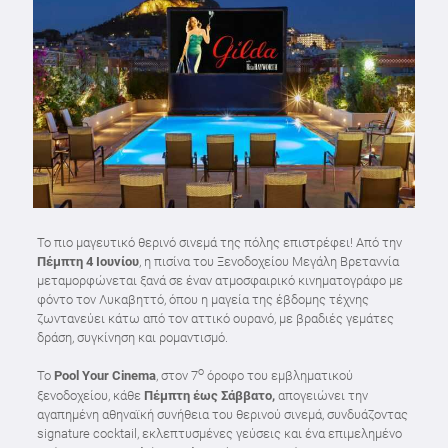
Το πιο μαγευτικό θερινό σινεμά της πόλης επιστρέφει! Από την
Πέμπτη 4 Ιουνίου
, η πισίνα του Ξενοδοχείου Μεγάλη Βρεταννία
μεταμορφώνεται ξανά σε έναν ατμοσφαιρικό κινηματογράφο με
φόντο τον Λυκαβηττό, όπου η μαγεία της έβδομης τέχνης
ζωντανεύει κάτω από τον αττικό ουρανό, με βραδιές γεμάτες
δράση, συγκίνηση και ρομαντισμό.
ο
Το
Pool
Your
Cinema
, στον 7
όροφο του εμβληματικού
ξενοδοχείου, κάθε
Πέμπτη έως Σάββατο,
απογειώνει την
αγαπημένη αθηναϊκή συνήθεια του θερινού σινεμά, συνδυάζοντας
signature cocktail, εκλεπτυσμένες γεύσεις και ένα επιμελημένο