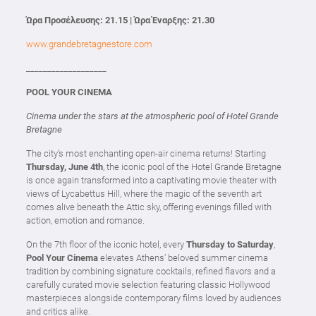
Ώρα Προσέλευσης: 21.15 | Ώρα Έναρξης: 21.30
www.grandebretagnestore.com
___________________
POOL YOUR CINEMA
Cinema under the stars at the atmospheric pool of Hotel Grande
Bretagne
The city’s most enchanting open-air cinema returns! Starting
Thursday, June 4th
, the iconic pool of the Hotel Grande Bretagne
is once again transformed into a captivating movie theater with
views of Lycabettus Hill, where the magic of the seventh art
comes alive beneath the Attic sky, offering evenings filled with
action, emotion and romance.
On the 7th floor of the iconic hotel, every
Thursday to Saturday
,
Pool Your Cinema
elevates Athens’ beloved summer cinema
tradition by combining signature cocktails, refined flavors and a
carefully curated movie selection featuring classic Hollywood
masterpieces alongside contemporary films loved by audiences
and critics alike.