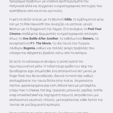
πρόγραμμα προβολών με κλασικά αριστουργήματα του
Hollywood αλλά και σύγχρονες κινηματογραφικές επιτυχίες που
αγαπήθηκαν από κοινό και κριτικούς
.
Η φετινή σεζόν ανοίγει με τη θρυλική
Gilda
, το εμβληματικό φιλμ
noir με τη Rita Hayworth που συνεχίζει να γοητεύει γενιές
θεατών με τη διαχρονική της λάμψη. Στη συνέχεια, το
Pool
Your
Cinema
υποδέχεται ξεχωριστές κινηματογραφικές επιλογές
όπως το
One
Battle
After
Another
, το καθηλωτικό
Sinners
,
το
συναρπαστικό
F
1:
The
Movie
, τη νέα ταινία του Γιώργου
Λάνθιμου
Bugonia
, καθώς και πολλές ακόμη προβολές που
υπόσχονται αξέχαστες βραδιές κάτω από τα αστέρια.
Σε αυτό το καλοκαιρινό σενάριο, η γεύση κρατά τον
πρωταγωνιστικό ρόλο. Η ταλαντούχα ομάδα των σεφ του
ξενοδοχείου έχει επιμεληθεί ένα απολαυστικό σετ μενού με
finger food, που θα συνοδεύσει ιδανικά το ποτό σας καθώς
απολαμβάνετε την ταινία δίπλα στην πισίνα. Χειροποίητα
nachos, φρεσκοψημένα pop corn, lettuce taco με μοτσαρέλα,
crispy mac n cheese, hot dog, τραγανές μπουκιές γαρίδας, tortilla
wrap smashed beef και λαχταριστό παγωτό, σκηνοθετούν μια
απολαυστική γευστική «πλοκή», μετατρέποντας κάθε λεπτό της
ταινίας σε μια ξεχωριστή εμπειρία.