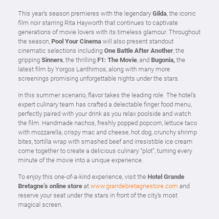
This year’s season premieres with the legendary
Gilda
, the iconic
film noir starring Rita Hayworth that continues to captivate
generations of movie lovers with its timeless glamour. Throughout
the season,
Pool Your Cinema
will also present standout
cinematic selections including
One Battle After Another
, the
gripping
Sinners
, the thrilling
F1: The Movie
, and
Bugonia,
the
latest film by Yorgos Lanthimos, along with many more
screenings promising unforgettable nights under the stars.
In this summer scenario, flavor takes the leading role. The hotel’s
expert culinary team has crafted a delectable finger food menu,
perfectly paired with your drink as you relax poolside and watch
the film. Handmade nachos, freshly popped popcorn, lettuce taco
with mozzarella, crispy mac and cheese, hot dog, crunchy shrimp
bites, tortilla wrap with smashed beef and irresistible ice cream
come together to create a delicious culinary “plot”, turning every
minute of the movie into a unique experience.
To enjoy this one-of-a-kind experience, visit the
Hotel Grande
Bretagne’s online store
at
www.grandebretagnestore.com
and
reserve your seat under the stars in front of the city’s most
magical screen.