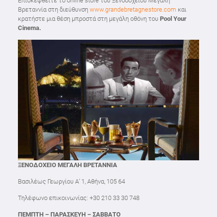
Επισκεφθείτε το online store του Ξενοδοχείου Μεγάλη
Βρεταννία στη διεύθυνση
www.grandebretagnestore.com
και
κρατήστε μια θέση μπροστά στη μεγάλη οθόνη του
Pool
Your
Cinema
.
ΞΕΝΟΔΟΧΕΙΟ ΜΕΓΑΛΗ ΒΡΕΤΑΝΝΙΑ
Βασιλέως Γεωργίου Α’ 1, Αθήνα, 105 64
Τηλέφωνο επικοινωνίας: +30 210 33 30 748
ΠΕΜΠΤΗ – ΠΑΡΑΣΚΕΥΗ – ΣΑΒΒΑΤΟ