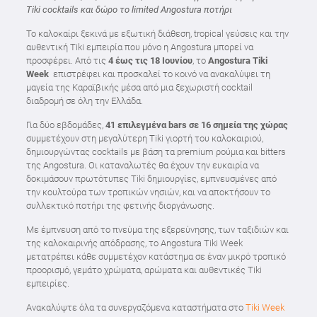
Tiki cocktails και δώρο το limited Angostura ποτήρι
Το καλοκαίρι ξεκινά με εξωτική διάθεση, tropical γεύσεις και την
αυθεντική Tiki εμπειρία που μόνο η Angostura μπορεί να
προσφέρει. Από τις
4 έως τις 18 Ιουνίου
, το
Angostura Tiki
Week
επιστρέφει και προσκαλεί το κοινό να ανακαλύψει τη
μαγεία της Καραϊβικής μέσα από μια ξεχωριστή cocktail
διαδρομή σε όλη την Ελλάδα.
Για δύο εβδομάδες,
41 επιλεγμένα bars σε 16 σημεία της χώρας
συμμετέχουν στη μεγαλύτερη Tiki γιορτή του καλοκαιριού,
δημιουργώντας cocktails με βάση τα premium ρούμια και bitters
της Angostura. Οι καταναλωτές θα έχουν την ευκαιρία να
δοκιμάσουν πρωτότυπες Tiki δημιουργίες, εμπνευσμένες από
την κουλτούρα των τροπικών νησιών, και να αποκτήσουν το
συλλεκτικό ποτήρι της φετινής διοργάνωσης.
Με έμπνευση από το πνεύμα της εξερεύνησης, των ταξιδιών και
της καλοκαιρινής απόδρασης, το Angostura Tiki Week
μετατρέπει κάθε συμμετέχον κατάστημα σε έναν μικρό τροπικό
προορισμό, γεμάτο χρώματα, αρώματα και αυθεντικές Tiki
εμπειρίες.
Ανακαλύψτε όλα τα συνεργαζόμενα καταστήματα στο
Tiki Week