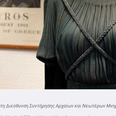
ε τη Διεύθυνση Συντήρησης Αρχαίων και Νεωτέρων Μνη