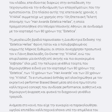
του κλάδου, επενδύοντας διαρκώς στην εκπαίδευση, την
τεχνογνωσία και την ενδυνάμωση των επαγγελματιών, που την
εμπιστεύονται. Στο πλαίσιο αυτής της επετειακής χρονιάς, η
“KYANA” συμμετείχε ως χορηγός στην 10η Επετειακή Τελετή
Απονομής των “Hair Awards Estetica Hellas”, η οποία
πραγματοποιήθηκε στο Μέγαρο Μουσικής Αθηνών, σε συνδυασμό
με τον εορτασμό των 80 χρόνων της “Estetica”.
Τη μεγαλειώδη βραδιά παρουσίασαν η Διευθύντρια Έκδοσης της
“Estetica Hellas” Φρύνη Λάτου και ο πολυβραβευμένος
κομμωτής Μάρκος Ευθυμίου, οι οποίοι συνεχάρησαν προσωπικά
τον κ.Γιάννη Βασιλειάδη, Co-Owner της “KYANA”, ενώ του
επιφύλασσαν μία έκπληξη επί σκηνής και πιο συγκεκριμένα
“έσβησαν” όλοι μαζί την πελώρια γενέθλια τούρτα, που
δημιουργήθηκε ειδικά για τον εορτασμό των 80 χρόνων της
“Estetica”, των 10 χρόνων των “Hair Awards” και των 20 χρόνων
της “KYANA”. Το εντυπωσιακό birthday act ολοκληρώθηκε με τον
εκρηκτικό performer Biased Beast μέσα από ένα πρωτότυπο
καλλιτεχνικό concept, που συνδύασε performance, αισθητική και
δημιουργική έκφραση και φυσικά το διαχρονικό γενέθλιο
τραγούδι.
Ανάμεσα στο κοινό, που είχε την ευκαιρία να παρακολουθήσει
υψηλού επιπέδου καλλιτεχνικά shows υπό την επιμέλεια του