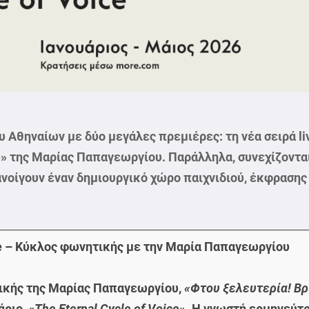
 Αθηναίων με δύο μεγάλες πρεμιέρες: τη νέα σειρά li
ce» της Μαρίας Παπαγεωργίου. Παράλληλα, συνεχίζονται
νοίγουν έναν δημιουργικό χώρο παιχνιδιού, έκφρασης
oice – Κύκλος φωνητικής με την Μαρία Παπαγεωργίου
τικής της Μαρίας Παπαγεωργίου,
«Φτου ξελευτερία! Βρ
άριο,
«The Eternal Cycle of Voice»
. Η γνωστή ερμηνεύτ