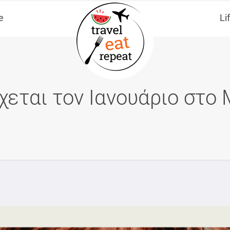
e
Li
χεται τον Ιανουάριο στ