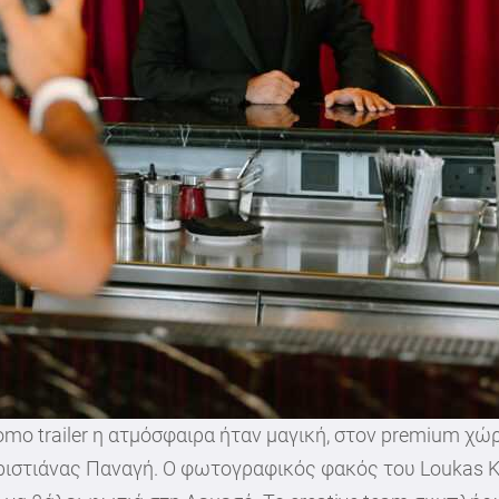
mo trailer η ατμόσφαιρα ήταν μαγική, στον premium χώ
.Χριστιάνας Παναγή. Ο φωτογραφικός φακός του Loukas 