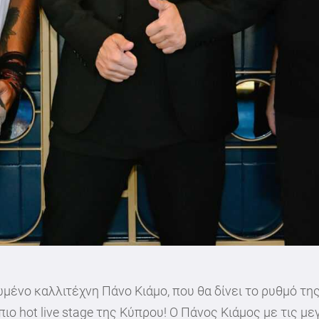
μένο καλλιτέχνη Πάνο Κιάμο, που θα δίνει το ρυθμό τη
ιo hot live stage της Κύπρου! Ο Πάνος Κιάμος με τις μ