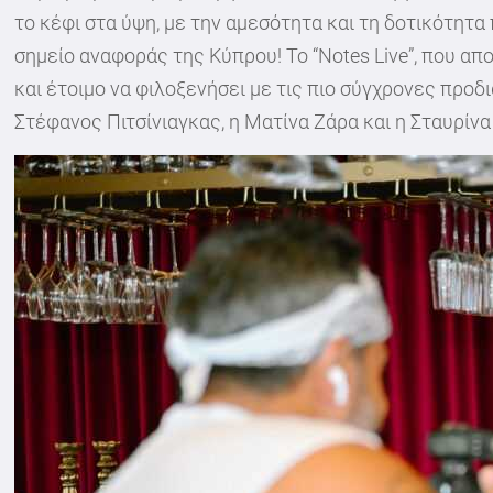
το κέφι στα ύψη, με την αμεσότητα και τη δοτικότητα
σημείο αναφοράς της Κύπρου! Το “Notes Live”, που α
και έτοιμο να φιλοξενήσει με τις πιο σύγχρονες προ
Στέφανος Πιτσίνιαγκας, η Ματίνα Ζάρα και η Σταυρίν