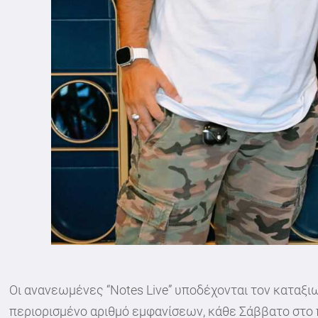
Οι ανανεωμένες “Notes Live” υποδέχονται τον καταξιω
περιορισμένο αριθμό εμφανίσεων, κάθε Σάββατο στο π