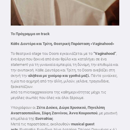
Το Πρόγραμμα
on
track
Κάθε Δευτέρα και Τρίτη, Θεατρική Παράσταση «
Vaginahood
»
Το θεατρικό stage του Doors εγκαινιάζεται με το
“Vaginahood”
,
ένα έργο που ξεκινά από έναν θρύλο και καταλήγει σε ένα
statement για τη γυναικεία εμπειρία, τη δύναμη, την επιθυμία και
την ανυπακοή. Κάθε Δευτέρα και Τρίτη, το Doors ανεβάζει στη
σκηνή την
αλήθεια με χιούμορ και γροθιά μαζί
.
Πέντε γυναίκες,
η μία πιο αιχμηρή από την άλλη, μιλούν, γελάνε, τραγουδάνε,
ξεσκεπάζουν.
Από τα microaggressions της καθημερινότητας μέχρι τις
μεγάλες σιωπές που όλες και όλοι ξέρουμε.
Υπογράφουν οι
Ζέτα Δούκα, Δώρα Χρυσικού, Πηνελόπη
Αναστασοπούλου, Σόφη Ζαννίνου, Άννα Κουρουπού
, με μουσική
επιμέλεια της
Ευσταθίας
.
Μετά τις παραστάσεις, ακολουθούν
musical guest
acts
(Ευσταθία, Ευρυδίκη, Νίνα Λοτσάρη, Σπύρος Γραμμένος κ.ά.)