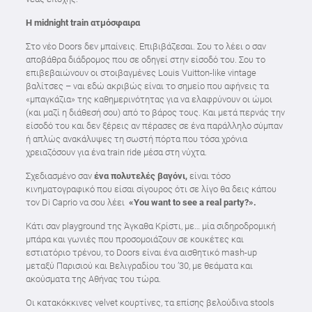
Η
midnight
train
ατμόσφαιρα
Στο νέο Doors δεν μπαίνεις. Επιβιβάζεσαι. Σου το λέει ο σαν
αποβάθρα διάδρομος που σε οδηγεί στην είσοδό του. Σου το
επιβεβαιώνουν οι στοιβαγμένες Louis Vuitton-like vintage
βαλίτσες – ναι εδώ ακριβώς είναι το σημείο που αφήνεις τα
«μπαγκάζια» της καθημερινότητας για να ελαφρύνουν οι ώμοι
(και μαζί η διάθεσή σου) από το βάρος τους. Και μετά περνάς την
είσοδό του και δεν ξέρεις αν πέρασες σε ένα παράλληλο σύμπαν
ή απλώς ανακάλυψες τη σωστή πόρτα που τόσα χρόνια
χρειαζόσουν για ένα train ride μέσα στη νύχτα.
Σχεδιασμένο σαν
ένα πολυτελές βαγόνι,
είναι τόσο
κινηματογραφικό που είσαι σίγουρος ότι σε λίγο θα δεις κάπου
τον Di Caprio να σου λέει
«You want to see a real party?».
Κάτι σαν playground της Άγκαθα Κρίστι, με… μία σιδηροδρομική
μπάρα και γωνιές που προσομοιάζουν σε κουκέτες και
εστιατόριο τρένου, το Doors είναι ένα αισθητικό mash-up
μεταξύ Παρισιού και Βελιγραδίου του ’30, με θεάματα και
ακούσματα της Αθήνας του τώρα.
Οι κατακόκκινες velvet κουρτίνες, τα επίσης βελούδινα stools