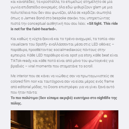
και καναπέδες, τα κρύσταλλα, το επιμελώς ατημέλητο σε μία
γωνία επιδαπέδιο εκκρεμές, όλα εδώ ψιθυρίζουν glam με μια
πολυτέλεια που δεν σου φωνάζει, αλλά σε κερδίζει σιωπηλά
όπως ο James Bond στο bespoke σακάκι του, υπηρετώντας
πιστά την conceptual αισθητική που σου λέει:
«Sit tight. This ride
is not for the faint-hearted».
Και καθώς η νύχτα ξεκινά και το τρένο αναχωρεί, τα τοπία -σαν
visualizers του Spotify- εναλλάσσονται μέσα στις LED οθόνες –
παράθυρα, προσθέτοντας socialmediaκούς πόντους στην
εμπειρία. Κάθε LED παράθυρο είναι spot για story, κάθε beat είναι
TikTok-ready, και κάθε ποτό είναι από μόνο του φωτογενές για
βραδιές – viral moments που σταματάνε το scroll.
Με interior που σε κάνει να νιώθεις σαν να πρωταγωνιστείς σε
colored film noir και ταυτόχρονα σαν να είσαι μέρος ενός frame
από editorial μόδας, το Doors επιστρέφει για να γίνει ξανά αυτό
που ήταν πάντα:
Το πιο πολύτιμο (δεν είπαμε ακριβό) εισιτήριο στο nightlife της
πόλης.