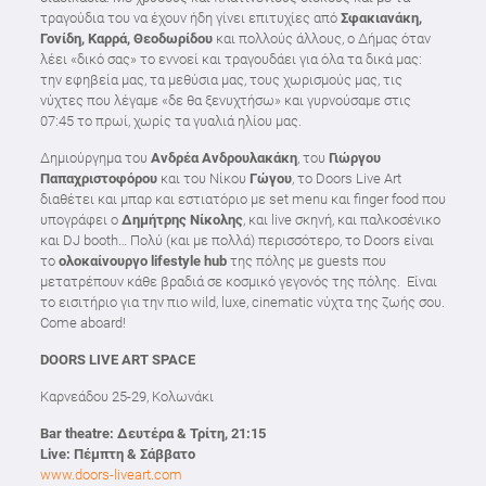
τραγούδια του να έχουν ήδη γίνει επιτυχίες από
Σφακιανάκη,
Γονίδη, Καρρά, Θεοδωρίδου
και πολλούς άλλους, ο Δήμας όταν
λέει «δικό σας» το εννοεί και τραγουδάει για όλα τα δικά μας:
την εφηβεία μας, τα μεθύσια μας, τους χωρισμούς μας, τις
νύχτες που λέγαμε «δε θα ξενυχτήσω» και γυρνούσαμε στις
07:45 το πρωί, χωρίς τα γυαλιά ηλίου μας.
Δημιούργημα του
Ανδρέα Ανδρουλακάκη
, του
Γιώργου
Παπαχριστοφόρου
και του Νίκου
Γώγου
, το Doors Live Art
διαθέτει και μπαρ και εστιατόριο με set menu και finger food που
υπογράφει ο
Δημήτρης Νίκολης
, και live σκηνή, και παλκοσένικο
και DJ booth… Πολύ (και με πολλά) περισσότερο, το Doors είναι
το
ολοκαίνουργο
lifestyle hub
της πόλης με guests που
μετατρέπουν κάθε βραδιά σε κοσμικό γεγονός της πόλης. Είναι
το εισιτήριο για την πιο wild, luxe, cinematic νύχτα της ζωής σου.
Come aboard!
DOORS LIVE ART SPACE
Καρνεάδου 25-29, Κολωνάκι
Bar theatre:
Δευτέρα
&
Τρίτη
, 21:15
Live:
Πέμπτη
&
Σάββατο
www.doors-liveart.com