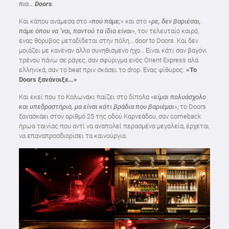
πιο…
Doors
.
Και κάπου ανάμεσα στο «
πού πάμε;
» και στο «
ρε, δεν βαριέσαι,
πάμε όπου να ‘ναι, παντού τα ίδια είναι
», τον τελευταίο καιρό,
ένας θόρυβος μεταδίδεται στην πόλη… door to Doors. Και δεν
μοιάζει με κανέναν άλλο συνηθισμένο ήχο… Είναι κάτι σαν βαγόνι
τρένου πάνω σε ράγες, σαν σφύριγμα ενός Orient Express αλά
ελληνικά, σαν το beat πριν σκάσει το drop. Ένας ψίθυρος:
«Το
Doors ξανάνοιξε…»
Και εκεί που το Κολωνάκι παίζει στο δίπολο «
είμαι πολυάσχολο
και υπεδραστήριο, μα είναι κάτι βράδια που βαριέμαι
», το Doors
ξανασκάει στον αριθμό 25 της οδού Καρνεάδου, σαν comeback
ήρωα ταινίας που αντί να αναπολεί περασμένα μεγαλεία, έρχεται
να επαναπροσδιορίσει τα καινούργια.