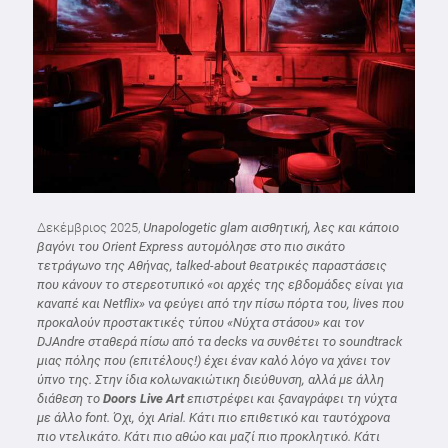
Δεκέμβριος 2025,
Unapologetic glam αισθητική, λες και κάποιο
βαγόνι του Orient Express
αυτομόλησε στο πιο σικάτο
τετράγωνο της Αθήνας, talked-about θεατρικές παραστάσεις
που κάνουν το στερεοτυπικό «οι αρχές της εβδομάδες είναι για
καναπέ και Netflix» να φεύγει από την πίσω πόρτα του, lives που
προκαλούν προστακτικές τύπου «Νύχτα στάσου» και τον
DJAndre σταθερά πίσω από τα decks να συνθέτει το soundtrack
μιας πόλης που (επιτέλους!) έχει έναν καλό λόγο να χάνει τον
ύπνο της. Στην ίδια κολωνακιώτικη διεύθυνση, αλλά με άλλη
διάθεση το
Doors Live Art
επιστρέφει και ξαναγράφει τη νύχτα
με άλλο font. Όχι, όχι Arial. Κάτι πιο επιθετικό και ταυτόχρονα
πιο ντελικάτο. Κάτι πιο αθώο και μαζί πιο προκλητικό. Κάτι