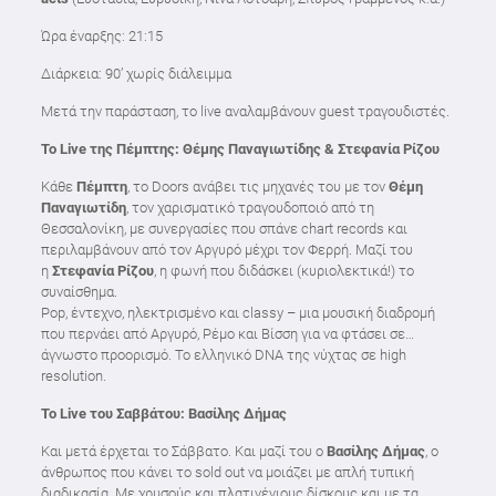
Ώρα έναρξης: 21:15
Διάρκεια: 90’ χωρίς διάλειμμα
Μετά την παράσταση, το live αναλαμβάνουν guest τραγουδιστές.
To
Live
της Πέμπτης: Θέμης Παναγιωτίδης & Στεφανία Ρίζου
Κάθε
Πέμπτη
, το Doors ανάβει τις μηχανές του με τον
Θέμη
Παναγιωτίδη
, τον χαρισματικό τραγουδοποιό από τη
Θεσσαλονίκη, με συνεργασίες που σπάνε chart records και
περιλαμβάνουν από τον Αργυρό μέχρι τον Φερρή. Μαζί του
η
Στεφανία Ρίζου
, η φωνή που διδάσκει (κυριολεκτικά!) το
συναίσθημα.
Pop, έντεχνο, ηλεκτρισμένο και classy – μια μουσική διαδρομή
που περνάει από Αργυρό, Ρέμο και Βίσση για να φτάσει σε…
άγνωστο προορισμό. Το ελληνικό DNA της νύχτας σε high
resolution.
To
Live
του Σαββάτου: Βασίλης Δήμας
Και μετά έρχεται το Σάββατο. Και μαζί του ο
Βασίλης Δήμας
, ο
άνθρωπος που κάνει το sold out να μοιάζει με απλή τυπική
διαδικασία. Με χρυσούς και πλατινένιους δίσκους και με τα