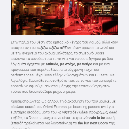
Στην παλιά του θέση, στο εμπορικό κέντρο του Λαιμού, αλλά -σαν
απόφοιτος του «
αξίζω-αξίζω αξίζω
»- έναν όροφο πιο ψηλά και
με την ενέργεια του ακόμα ψηλότερα, το σημερινό Doors
επιλέγει το συνοδευτικό «Live Art» για να σου εξηγήσει με δύο
λόγια, ότι έρχεται με
attitude, με στόχο, με νεύρο
και με
ένα
πρόγραμμα που περιλαμβάνει από σύγχρονη τέχνη και
performances μέχρι lives ελληνικών σχημάτων και DJ sets. Με
λίγα λόγια, ξανακάθεται στο θρόνο του, με το νέο του concept «all
aboard» να σφυρίζει σαν σταθμάρχης την επανεκκίνηση στον
τρόπο που διασκεδάζαμε μέχρι σήμερα.
Χρησιμοποιώντας ως άλλοθι τη διακόσμησή του που μοιάζει με
ρέπλικα κουπέ του Orient Express, με boarding passes αντί για
εισιτήρια εισόδου, μότο του «
η νύχτα δεν θέλει πρόγραμμα, αλλά
ταξίδι
», το Doors υπόσχεται να είναι το φετινό
train to be
σου ή
(επειδή τρελαίνεται για λογοπαίγνια) το
the fun next Doors
της
νέας εποχής.